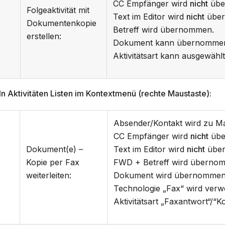
CC Empfänger wird
nicht
übe
Folgeaktivität mit
Text im Editor wird
nicht
über
Dokumentenkopie
Betreff wird übernommen.
erstellen:
Dokument kann übernommen
Aktivitätsart kann ausgewähl
In Aktivitäten Listen im Kontextmenü (rechte Maustaste):
Absender/Kontakt wird zu M
CC Empfänger wird
nicht
übe
Dokument(e) –
Text im Editor wird
nicht
übe
Kopie per Fax
FWD + Betreff wird überno
weiterleiten:
Dokument wird übernommen
Technologie „Fax“ wird verw
Aktivitätsart „Faxantwort“/“K