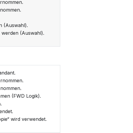
rnommen.
nommen.
 (Auswahl).
t werden (Auswahl).
andant.
rnommen.
rnommen.
mmen (FWD Logik).
.
endet.
opie“ wird verwendet.